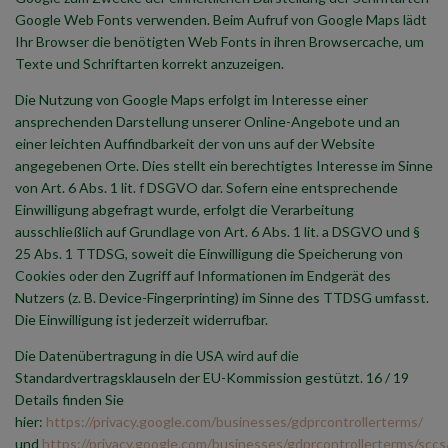
Google Web Fonts verwenden. Beim Aufruf von Google Maps lädt
Ihr Browser die benötigten Web Fonts in ihren Browsercache, um
Texte und Schriftarten korrekt anzuzeigen.
Die Nutzung von Google Maps erfolgt im Interesse einer
ansprechenden Darstellung unserer Online-Angebote und an
einer leichten Auffindbarkeit der von uns auf der Website
angegebenen Orte. Dies stellt ein berechtigtes Interesse im Sinne
von Art. 6 Abs. 1 lit. f DSGVO dar. Sofern eine entsprechende
Einwilligung abgefragt wurde, erfolgt die Verarbeitung
ausschließlich auf Grundlage von Art. 6 Abs. 1 lit. a DSGVO und §
25 Abs. 1 TTDSG, soweit die Einwilligung die Speicherung von
Cookies oder den Zugriff auf Informationen im Endgerät des
Nutzers (z. B. Device-Fingerprinting) im Sinne des TTDSG umfasst.
Die Einwilligung ist jederzeit widerrufbar.
Die Datenübertragung in die USA wird auf die
Standardvertragsklauseln der EU-Kommission gestützt. 16 / 19
Details finden Sie
hier:
https://privacy.google.com/businesses/gdprcontrollerterms/
und
https://privacy.google.com/businesses/gdprcontrollerterms/sccs