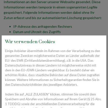
Informationen an den Server unserer Webseite gesendet. Diese
Informationen werden temporär in einem sogenannten Logfile
gespeichert. Folgende Informationen werden dabei ohne Ihr
Zutun erfasst und bis zur automatisierten Löschung gespeichert:
IP-Adresse des anfragenden Rechners
Datum und Uhrzeit des Zugriffs
Name und URL der abgerufenen Datei
Wir verwenden Cookies
Webseite, von der aus der Zugriff erfolgt (Referrer-URL)
verwendeter Browser und ggf. das Betriebssystem Ihres
Einige Anbieter übermitteln im Rahmen von der Verarbeitung zu den
Rechners sowie der Name Ihres Access-Providers
genannten Zwecken möglicherweise Daten an Länder außerhalb der
EU/ des EWR (Drittlanddatenübermittlung), z.B. in die USA. Das
Datenschutzniveau in diesen Ländern ist möglicherweise nicht mit
Eine Zusammenführung dieser Daten mit anderen Datenquellen
dem in den EU-/EWR-Ländern vergleichbar. Es besteht daher ein
wird nicht vorgenommen
erhöhtes Risiko, dass staatliche Behörden auf diese Daten zugreifen
können. Weitere Informationen zu Sicherheitsgarantien finden Sie in
Die genannten Daten werden durch uns zu folgenden Zwecken
den Datenschutzrichtlinien des jeweiligen Anbieters.
verarbeitet:
Indem Sie auf „ALLE ZULASSEN“ klicken, stimmen Sie sowohl dem
Gewährleistung einer fehlerfreien und komfortablen
Speichern und Abrufen von Informationen auf Ihrem Gerät (§ 25 Abs.
Nutzung unserer Webseite
1 TDDDG) sowie der anschließenden Datenverarbeitung für die
Auswertung der Systemsicherheit und -stabilität