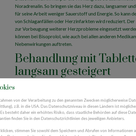
Noradrenalin. So bringen sie das Herz dazu, langsamer und
für seine Arbeit weniger Sauerstoff und Energie. So kann 
von Schlaganfällen oder Herzinfarkten wird reduziert. De
zur Vorbeugung weiterer Herzprobleme eingesetzt werd
können bei Bisoprolol, wie auch bei allen anderen Medika
Nebenwirkungen auftreten.
Behandlung mit Tablett
langsam gesteigert
okies
Wie genau Bisoprolol bei Problemen mit dem Herzen oder 
entscheidet eine Ärztin oder ein Arzt. Zunächst wird eine n
 Rahmen von der Verarbeitung zu den genannten Zwecken möglicherweise Dat
nach zur Zieldosis hin erhöht wird. Diese unterscheidet si
lung), z.B. in die USA. Das Datenschutzniveau in diesen Ländern ist mögliche
Behandlung wird Bisoprolol in Tablettenform eingenommen,
s besteht daher ein erhöhtes Risiko, dass staatliche Behörden auf diese Dat
1,25 und 10 Milligramm des Wirkstoffes. Wichtig ist, dass
ntien finden Sie in den Datenschutzrichtlinien des jeweiligen Anbieters.
und über längere Zeit eingenommen werden. Bisoprolol soll
klicken, stimmen Sie sowohl dem Speichern und Abrufen von Informationen au
Gefahr von Blutdruckspitzen, die gefährlich sein können.