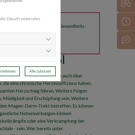
 ausgewählten
 die Zukunft widerrufen.
irkstoffen im Allgemeinen? Gesundheits-
e gerne.
Hier gelangen Sie zur
n Bisoprolol
ernehmen
Alle zulassen
beschwerden einnimmt, sollte auch über
die eine chronische Herzinsuffizienz haben,
gsamten Herzschlag führen. Weitere Folgen
 Müdigkeit und Erschöpfung sein. Weitere
 den Magen-Darm-Trakt betreffen: Es können
elegentliche Nebenwirkungen können
skelkrämpfe oder eine Verkrampfung der
hiale - sein. Wer bereits unter