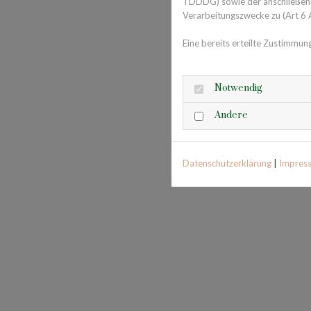
TDDDG) sowie der anschließende
Verarbeitungszwecke zu (Art 6 A
Eine bereits erteilte Zustimmun
Notwendig
Andere
Datenschutzerklärung
|
Impres