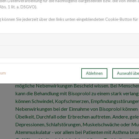
n Datenverarbeitung für die nachfolgend dargestellten bzw. die von Ihnen
ausgeschlichen werden.
bs. 1 lit. a. DSGVO).
g können Sie jederzeit über den links unten eingeblendeten Cookie-Button für
Sie haben Fragen zu Bisoprolol oder Medikamenten/W
Experten und -Expertinnen aus Ihrer Region beraten Si
Expertensuche.
Die Nebenwirkungen vo
sum
Ablehnen
Auswahl üb
Wer den Betablocker gegen hohen Blutdruck und bei Herz
mögliche Nebenwirkungen Bescheid wissen. Bei Menschen, 
kann die Behandlung mit Bisoprolol zu einem stark verlan
können Schwindel, Kopfschmerzen, Empfindungsstörungen,
Nebenwirkungen bei der Einnahme von Bisoprolol können
Übelkeit, Durchfall oder Erbrechen auftreten. Andere, g
Depressionen, Schlafstörungen, Muskelschwäche oder Mu
Atemmuskulatur - vor allem bei Patienten mit Asthma bronc