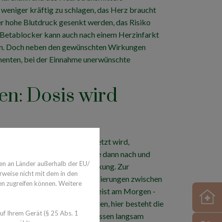
 weniger kräftig zu schlagen, das Herz braucht
der hohe Blutdruck gesenkt werden, das Risiko
r Betablocker kann auch nach einem Herzinfarkt
en. Doch neben den gewünschten Wirkungen
menten, bei der Einnahme unerwünschte
en: Dosis wird
dem hohen Blutdruck eingesetzt wird,
iedrige Dosis verschrieben, die dann nach und
en an Länder außerhalb der EU/
ch nach der Schwere der Erkrankung. Zur
rweise nicht mit dem in den
 die Tabletten gibt es in Dosierungen zwischen
en zugreifen können. Weitere
 die Tabletten regelmäßig - meist am Morgen -
te nie abrupt abgesetzt werden, hier besteht die
f Ihrem Gerät (§ 25 Abs. 1
 Das Medikament sollte stattdessen langsam