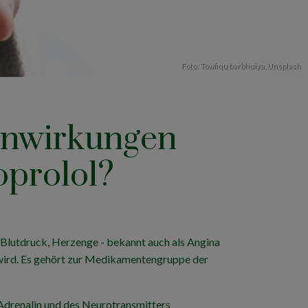
Foto:
Towfiqu barbhuiya
,
Unsplash
enwirkungen
oprolol?
 Blutdruck, Herzenge - bekannt auch als Angina
 wird. Es gehört zur Medikamentengruppe der
drenalin und des Neurotransmitters